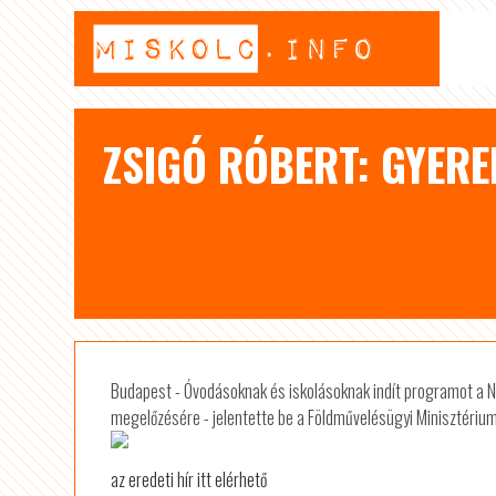
ZSIGÓ RÓBERT: GYER
Budapest - Óvodásoknak és iskolásoknak indít programot a Ne
megelőzésére - jelentette be a Földművelésügyi Minisztérium 
az eredeti hír itt elérhető