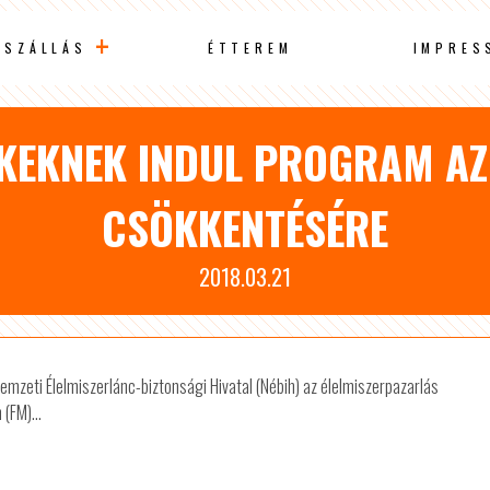
SZÁLLÁS
ÉTTEREM
IMPRES
EKEKNEK INDUL PROGRAM AZ
CSÖKKENTÉSÉRE
2018.03.21
mzeti Élelmiszerlánc-biztonsági Hivatal (Nébih) az élelmiszerpazarlás
(FM)...