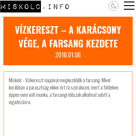
VÍZKERESZT – A KARÁCSONY
VÉGE, A FARSANG KEZDETE
2018.01.06
Miskolc - Vízkereszt napjával megkezdődik a farsang. Mivel
korábban a parasztság ekkor ért rá szórakozni, mert a földeken
éppen nem volt munka, a farsangi időszak alkalmat adott a
vigadozásra.