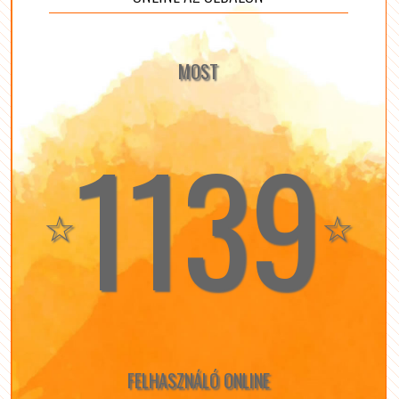
MOST
1139
☆
☆
FELHASZNÁLÓ ONLINE