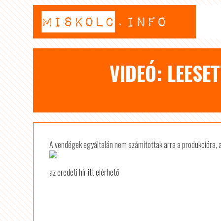
VIDEÓ: LEESE
A vendégek egyáltalán nem számítottak arra a produkcióra, am
az eredeti hír itt elérhető