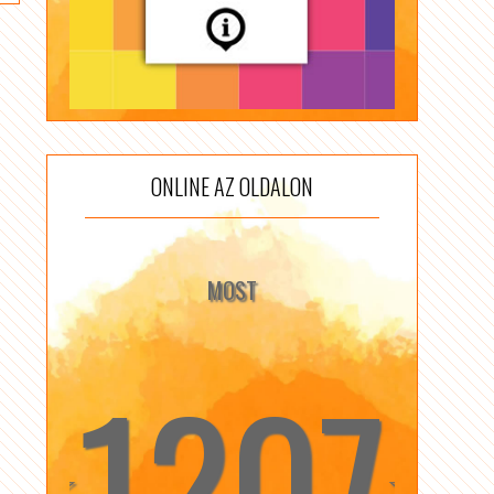
ONLINE AZ OLDALON
MOST
1207
☆
☆