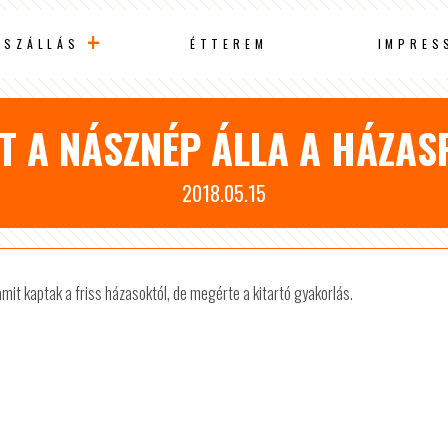
SZÁLLÁS
ÉTTEREM
IMPRES
TT A NÁSZNÉP ÁLLA A HÁZA
2018.05.15
it kaptak a friss házasoktól, de megérte a kitartó gyakorlás.