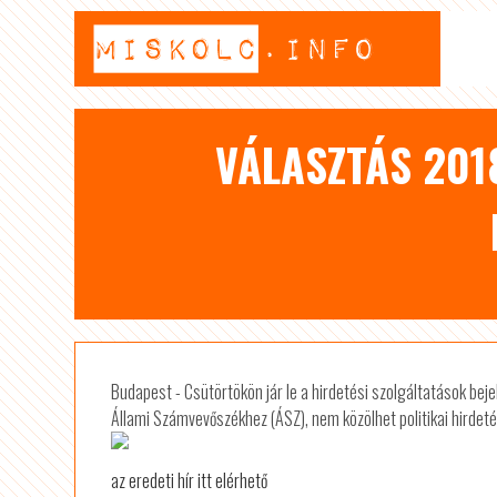
VÁLASZTÁS 201
Budapest - Csütörtökön jár le a hirdetési szolgáltatások bej
Állami Számvevőszékhez (ÁSZ), nem közölhet politikai hirdetés
az eredeti hír itt elérhető