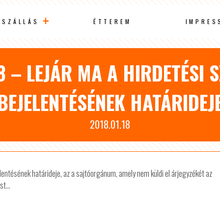
SZÁLLÁS
ÉTTEREM
IMPRES
8 – LEJÁR MA A HIRDETÉSI 
BEJELENTÉSÉNEK HATÁRIDEJ
2018.01.18
elentésének határideje, az a sajtóorgánum, amely nem küldi el árjegyzékét az
t...