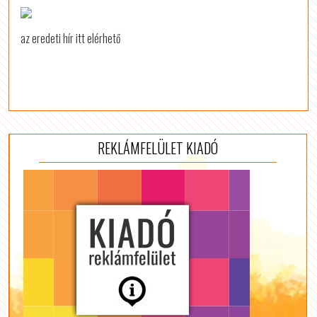
az eredeti hír itt elérhető
REKLÁMFELÜLET KIADÓ