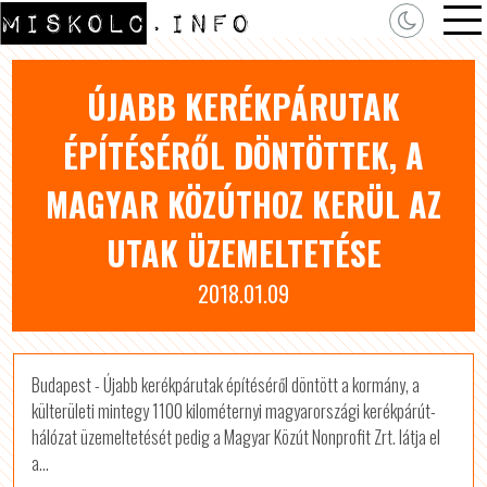
ÚJABB KERÉKPÁRUTAK
ÉPÍTÉSÉRŐL DÖNTÖTTEK, A
MAGYAR KÖZÚTHOZ KERÜL AZ
UTAK ÜZEMELTETÉSE
2018.01.09
Budapest - Újabb kerékpárutak építéséről döntött a kormány, a
külterületi mintegy 1100 kilométernyi magyarországi kerékpárút-
hálózat üzemeltetését pedig a Magyar Közút Nonprofit Zrt. látja el
a...