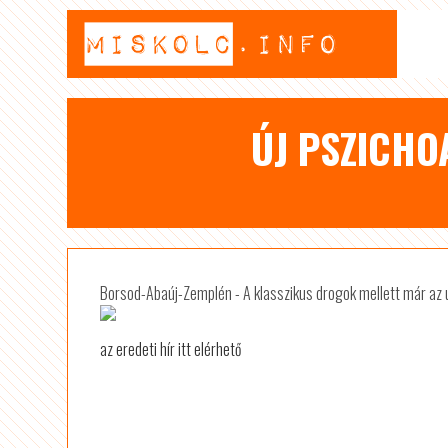
ÚJ PSZICHO
Borsod-Abaúj-Zemplén - A klasszikus drogok mellett már az 
az eredeti hír itt elérhető