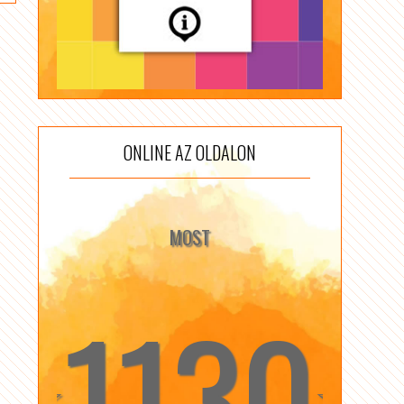
ONLINE AZ OLDALON
MOST
1130
☆
☆