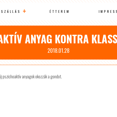
SZÁLLÁS
ÉTTEREM
IMPRES
AKTÍV ANYAG KONTRA KLAS
2018.01.28
új pszichoaktív anyagok okozzák a gondot.