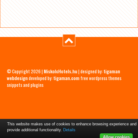
© Copyright 2026 |
MiskolcHotels.hu
| designed by:
tigaman
webdesign
developed by:
tigaman.com
free wordpress themes
snippets and plugins
This website makes use of cookies to enhance browsing experience and
provide additional functionality.
Details
Allow cookies