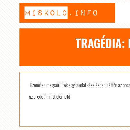
TRAGÉDIA: 
Tizenöten megsérültek egy iskolai késelésben hétfőn az or
az eredeti hír itt elérhető