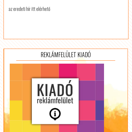
az eredeti hír itt elérhető
REKLÁMFELÜLET KIADÓ