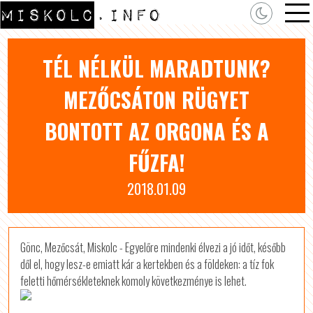
TÉL NÉLKÜL MARADTUNK?
MEZŐCSÁTON RÜGYET
BONTOTT AZ ORGONA ÉS A
FŰZFA!
2018.01.09
Gönc, Mezőcsát, Miskolc - Egyelőre mindenki élvezi a jó időt, később
dől el, hogy lesz-e emiatt kár a kertekben és a földeken: a tíz fok
feletti hőmérsékleteknek komoly következménye is lehet.