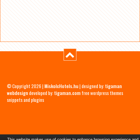
© Copyright 2026 |
MiskolcHotels.hu
| designed by:
tigaman
webdesign
developed by:
tigaman.com
free wordpress themes
snippets and plugins
This website makes use of cookies to enhance browsing experience and