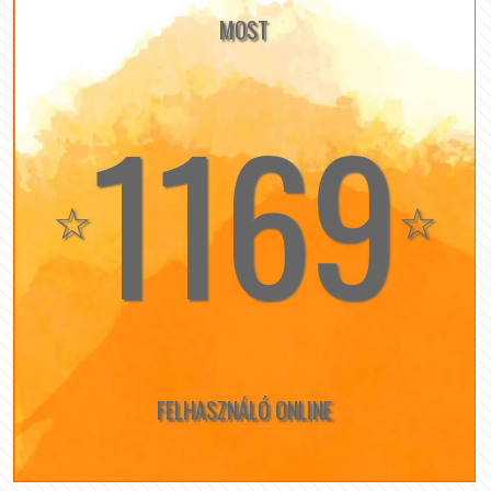
MOST
1169
☆
☆
FELHASZNÁLÓ ONLINE