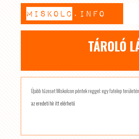
TÁROLÓ L
Újabb tűzeset Miskolcon péntek reggel: egy fatelep területén
az eredeti hír itt elérhető