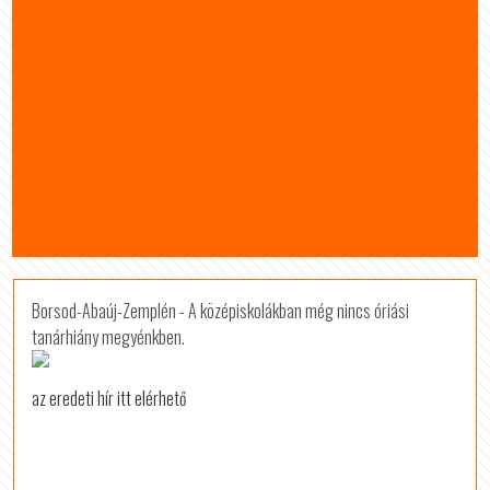
Borsod-Abaúj-Zemplén - A középiskolákban még nincs óriási
tanárhiány megyénkben.
az eredeti hír itt elérhető