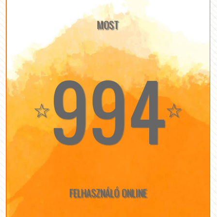
MOST
994
☆
☆
FELHASZNÁLÓ ONLINE