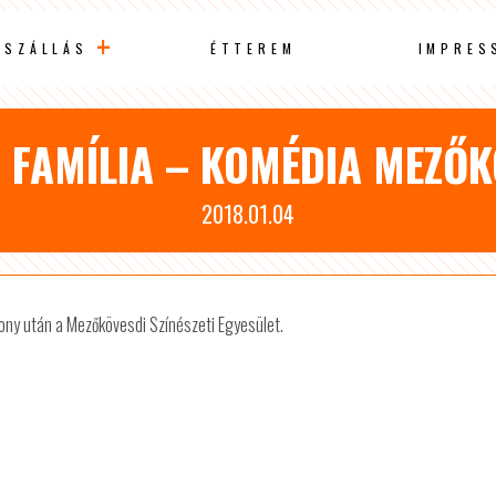
SZÁLLÁS
ÉTTEREM
IMPRES
S FAMÍLIA – KOMÉDIA MEZŐ
2018.01.04
ony után a Mezőkövesdi Színészeti Egyesület.