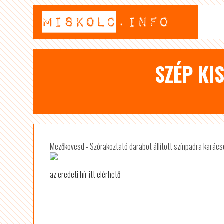
SZÉP KI
Mezőkövesd - Szórakoztató darabot állított színpadra karács
az eredeti hír itt elérhető