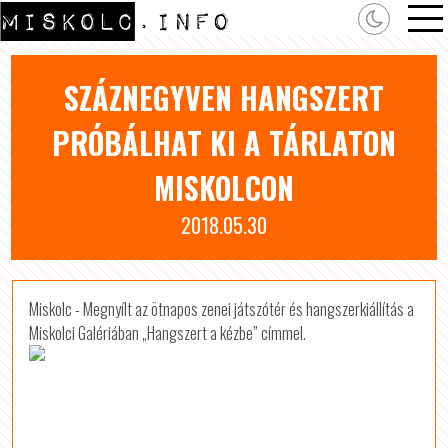
SZÁZNEGYVEN HANGSZERT
PRÓBÁLHAT KI A TÁRLATON
MISKOLCON
2018.05.30
Miskolc - Megnyílt az ötnapos zenei játszótér és hangszerkiállítás a
Miskolci Galériában „Hangszert a kézbe” címmel.