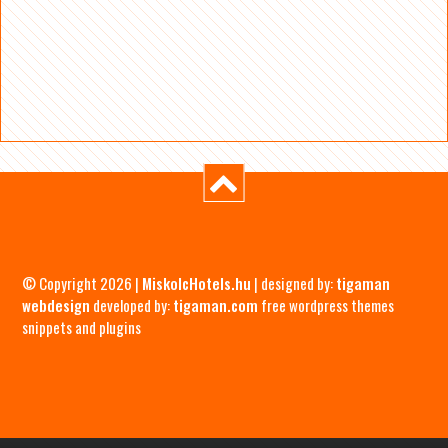
© Copyright 2026 |
MiskolcHotels.hu
| designed by:
tigaman
webdesign
developed by:
tigaman.com
free wordpress themes
snippets and plugins