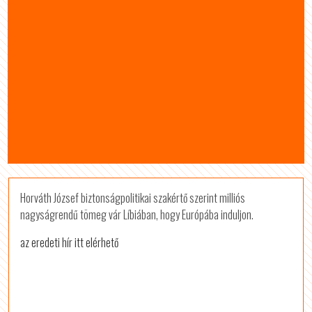
Horváth József biztonságpolitikai szakértő szerint milliós
nagyságrendű tömeg vár Líbiában, hogy Európába induljon.
az eredeti hír itt elérhető