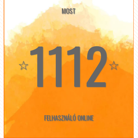
MOST
1112
☆
☆
FELHASZNÁLÓ ONLINE