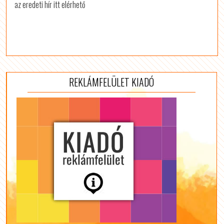
az eredeti hír itt elérhető
REKLÁMFELÜLET KIADÓ