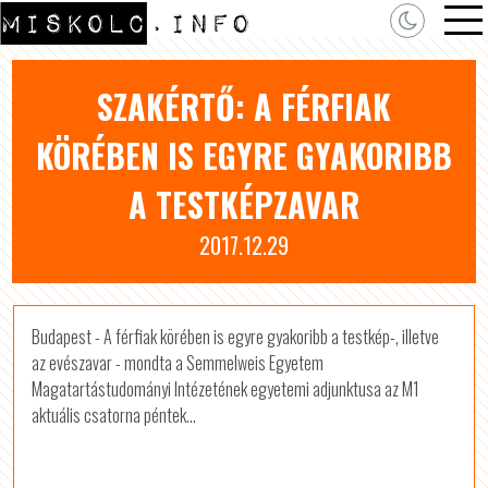
SZAKÉRTŐ: A FÉRFIAK
KÖRÉBEN IS EGYRE GYAKORIBB
A TESTKÉPZAVAR
2017.12.29
Budapest - A férfiak körében is egyre gyakoribb a testkép-, illetve
az evészavar - mondta a Semmelweis Egyetem
Magatartástudományi Intézetének egyetemi adjunktusa az M1
aktuális csatorna péntek...