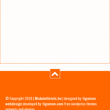
© Copyright 2026 |
MiskolcHotels.hu
| designed by:
tigaman
webdesign
developed by:
tigaman.com
free wordpress themes
snippets and plugins