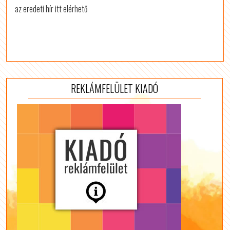
az eredeti hír itt elérhető
REKLÁMFELÜLET KIADÓ