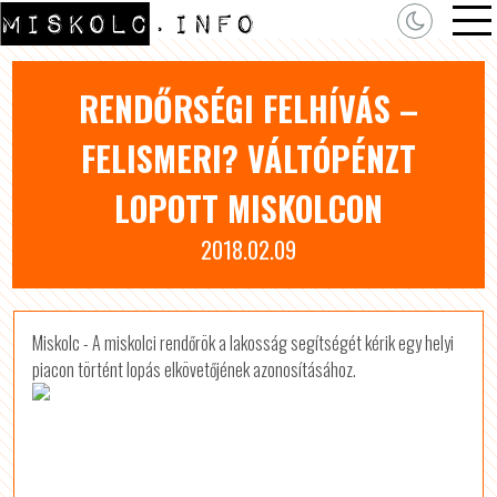
RENDŐRSÉGI FELHÍVÁS –
FELISMERI? VÁLTÓPÉNZT
LOPOTT MISKOLCON
2018.02.09
Miskolc - A miskolci rendőrök a lakosság segítségét kérik egy helyi
piacon történt lopás elkövetőjének azonosításához.