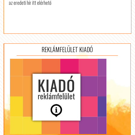
az eredeti hír itt elérhető
REKLÁMFELÜLET KIADÓ