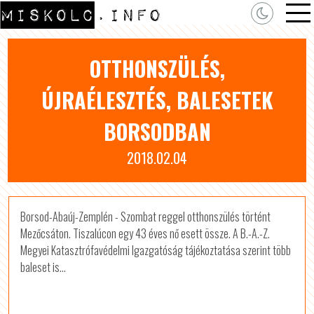
OTTHONSZÜLÉS,
ÚJRAÉLESZTÉS, BALESETEK
BORSODBAN
2018.02.04
Borsod-Abaúj-Zemplén - Szombat reggel otthonszülés történt
Mezőcsáton. Tiszalúcon egy 43 éves nő esett össze. A B.-A.-Z.
Megyei Katasztrófavédelmi Igazgatóság tájékoztatása szerint több
baleset is...