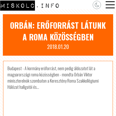
ORBÁN: ERŐFORRÁST LÁTUNK
A ROMA KÖZÖSSÉGBEN
2018.01.20
Budapest - A kormány erőforrást, nem pedig áldozatot lát a
magyarországi roma közösségben - mondta Orbán Viktor
miniszterelnök szombaton a Keresztény Roma Szakkollégiumi
Hálózat hallgatói és...