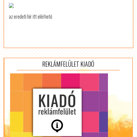
az eredeti hír itt elérhető
REKLÁMFELÜLET KIADÓ