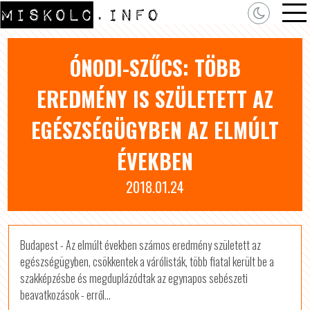
ÓNODI-SZŰCS: TÖBB
EREDMÉNY IS SZÜLETETT AZ
EGÉSZSÉGÜGYBEN AZ ELMÚLT
ÉVEKBEN
2018.01.24
Budapest - Az elmúlt években számos eredmény született az
egészségügyben, csökkentek a várólisták, több fiatal került be a
szakképzésbe és megduplázódtak az egynapos sebészeti
beavatkozások - erről...