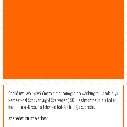
Önálló nyelvvé nyilvánította a montenegróit a washingtoni székhelyű
Nemzetközi Szabványügyi Szervezet (ISO) - számolt be róla a katari
központú al-Dzsazíra televízió balkáni irodája szerdán.
az eredeti hír itt elérhető