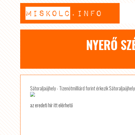
NYERŐ SZ
­Sátoraljaújhely - Tizenötmilliárd ­­forint érkezik ­Sátoraljaújhely
az eredeti hír itt elérhető