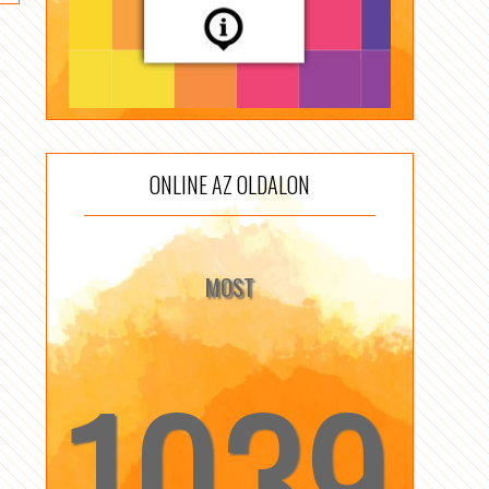
ONLINE AZ OLDALON
MOST
1039
☆
☆