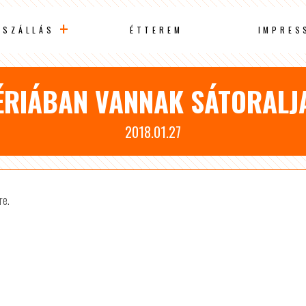
SZÁLLÁS
ÉTTEREM
IMPRES
ÉRIÁBAN VANNAK SÁTORALJ
2018.01.27
re.