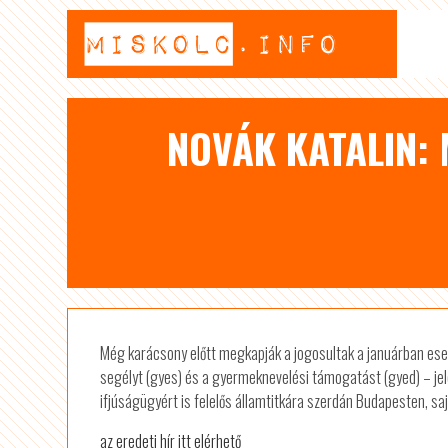
NOVÁK KATALIN: 
Még karácsony előtt megkapják a jogosultak a januárban es
segélyt (gyes) és a gyermeknevelési támogatást (gyed) – je
ifjúságügyért is felelős államtitkára szerdán Budapesten, sa
az eredeti hír itt elérhető