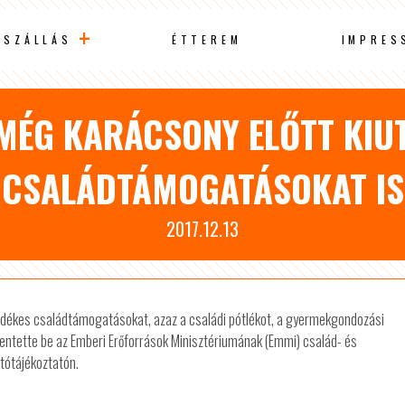
SZÁLLÁS
ÉTTEREM
IMPRES
MÉG KARÁCSONY ELŐTT KIU
CSALÁDTÁMOGATÁSOKAT IS
2017.12.13
edékes családtámogatásokat, azaz a családi pótlékot, a gyermekgondozási
lentette be az Emberi Erőforrások Minisztériumának (Emmi) család- és
jtótájékoztatón.