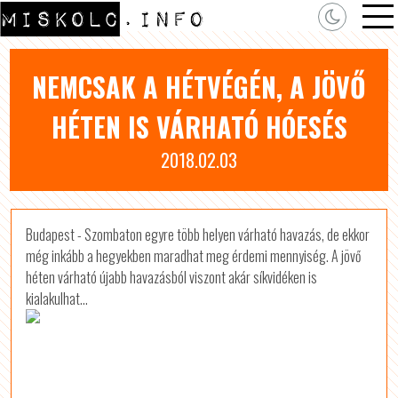
NEMCSAK A HÉTVÉGÉN, A JÖVŐ
HÉTEN IS VÁRHATÓ HÓESÉS
2018.02.03
Budapest - Szombaton egyre több helyen várható havazás, de ekkor
még inkább a hegyekben maradhat meg érdemi mennyiség. A jövő
héten várható újabb havazásból viszont akár síkvidéken is
kialakulhat...