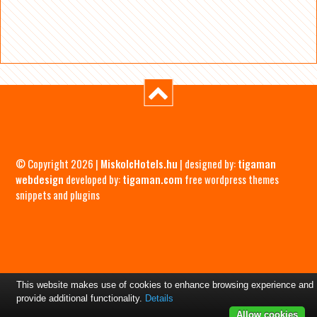
© Copyright 2026 |
MiskolcHotels.hu
| designed by:
tigaman
webdesign
developed by:
tigaman.com
free wordpress themes
snippets and plugins
This website makes use of cookies to enhance browsing experience and
provide additional functionality.
Details
Allow cookies