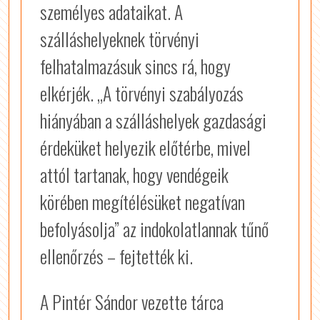
személyes adataikat. A
szálláshelyeknek törvényi
felhatalmazásuk sincs rá, hogy
elkérjék. „A törvényi szabályozás
hiányában a szálláshelyek gazdasági
érdeküket helyezik előtérbe, mivel
attól tartanak, hogy vendégeik
körében megítélésüket negatívan
befolyásolja” az indokolatlannak tűnő
ellenőrzés – fejtették ki.
A Pintér Sándor vezette tárca