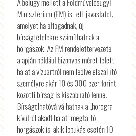
A belügy mellett a Földművelésügyi
Minisztérium (FM) is tett javaslatot,
amelyet ha elfogadnak, új
bírságtételekre számíthatnak a
horgászok. Az FM rendelettervezete
alapján például bizonyos méret feletti
halat a vízpartról nem leölve elszállító
személyre akár 10 és 300 ezer forint
közötti bírság is kiszabható lenne.
Bírságolhatóvá válhatnak a „horogra
kívülről akadt halat” megtartó
horgászok is, akik lebukás esetén 10