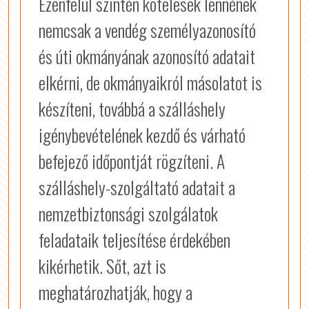
Ezenfelül szintén kötelesek lennének
nemcsak a vendég személyazonosító
és úti okmányának azonosító adatait
elkérni, de okmányaikról másolatot is
készíteni, továbbá a szálláshely
igénybevételének kezdő és várható
befejező időpontját rögzíteni. A
szálláshely-szolgáltató adatait a
nemzetbiztonsági szolgálatok
feladataik teljesítése érdekében
kikérhetik. Sőt, azt is
meghatározhatják, hogy a