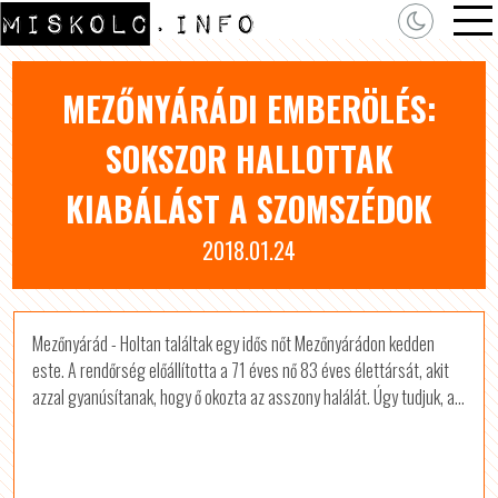
MEZŐNYÁRÁDI EMBERÖLÉS:
SOKSZOR HALLOTTAK
KIABÁLÁST A SZOMSZÉDOK
2018.01.24
Mezőnyárád - Holtan találtak egy idős nőt Mezőnyárádon kedden
este. A rendőrség előállította a 71 éves nő 83 éves élettársát, akit
azzal gyanúsítanak, hogy ő okozta az asszony halálát. Úgy tudjuk, a...