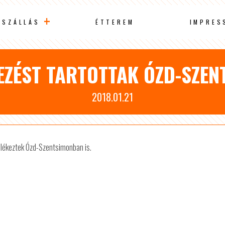
SZÁLLÁS
ÉTTEREM
IMPRES
ZÉST TARTOTTAK ÓZD-SZE
2018.01.21
lékeztek Ózd-Szentsimonban is.