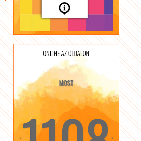
ONLINE AZ OLDALON
MOST
1108
☆
☆