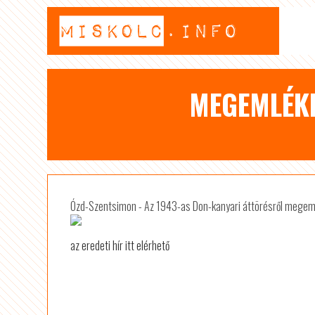
MEGEMLÉKE
Ózd-Szentsimon - Az 1943-as Don-kanyari áttörésről megem
az eredeti hír itt elérhető