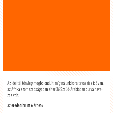
Az idei tél tény­leg meg­bo­lon­dult: míg ná­lunk kora ta­va­szias idő van,
az Af­rika szom­széd­sá­gá­ban el­te­rülő Szaúd-Ará­bi­á­ban durva ha­va­
zás volt.
az eredeti hír itt elérhető