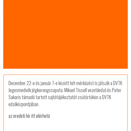
December 22-e és január 7-e között hét mérkőzést is játszik a DVTK
Jegesmedvék jégkorongcsapata. Mikael Tissell vezetőedző és Peter
Sakaris támadó tartott sajtótájékoztatót csütörtökön a DVTK
edzőközpontjában.
az eredeti hír itt elérhető