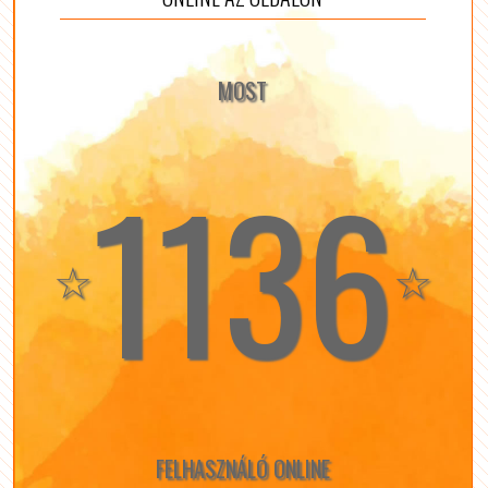
MOST
1136
☆
☆
FELHASZNÁLÓ ONLINE