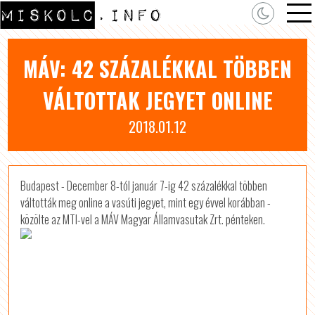
MÁV: 42 SZÁZALÉKKAL TÖBBEN
VÁLTOTTAK JEGYET ONLINE
2018.01.12
Budapest - December 8-tól január 7-ig 42 százalékkal többen
váltották meg online a vasúti jegyet, mint egy évvel korábban -
közölte az MTI-vel a MÁV Magyar Államvasutak Zrt. pénteken.