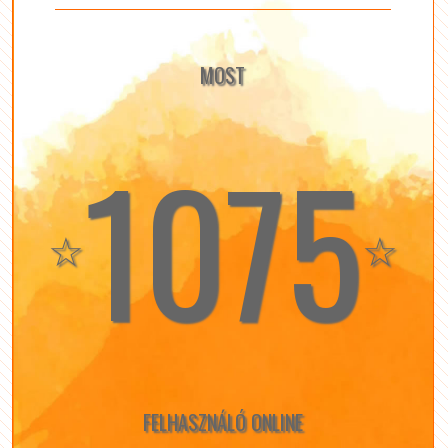
MOST
1075
☆
☆
FELHASZNÁLÓ ONLINE