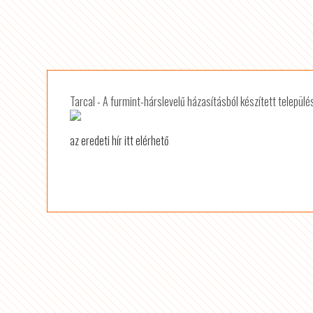
Tarcal - A furmint-hárslevelű házasításból készített települ
az eredeti hír itt elérhető