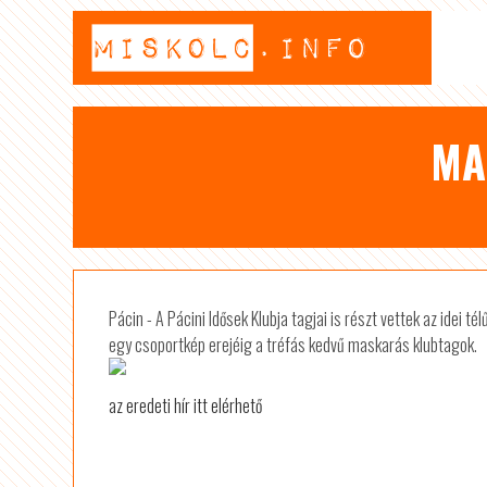
MA
Pácin - A Pácini Idősek Klubja tagjai is részt vettek az idei 
egy csoportkép erejéig a tréfás kedvű maskarás klubtagok.
az eredeti hír itt elérhető