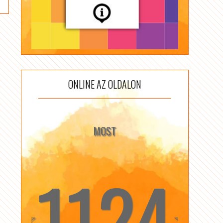
ONLINE AZ OLDALON
MOST
1124
☆
☆