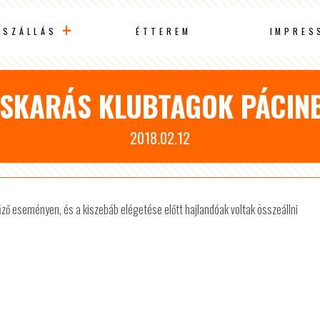
SZÁLLÁS
ÉTTEREM
IMPRES
SKARÁS KLUBTAGOK PÁCIN
2018.02.12
télűző eseményen, és a kiszebáb elégetése előtt hajlandóak voltak összeállni