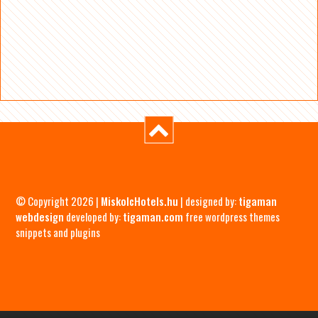
© Copyright 2026 |
MiskolcHotels.hu
| designed by:
tigaman
webdesign
developed by:
tigaman.com
free wordpress themes
snippets and plugins