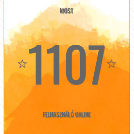
MOST
1107
☆
☆
FELHASZNÁLÓ ONLINE