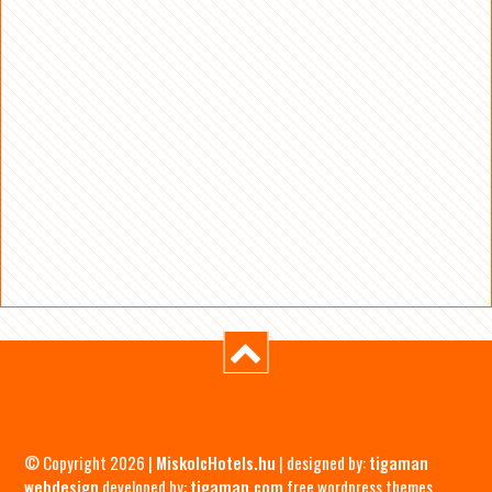
© Copyright 2026 |
MiskolcHotels.hu
| designed by:
tigaman
webdesign
developed by:
tigaman.com
free wordpress themes