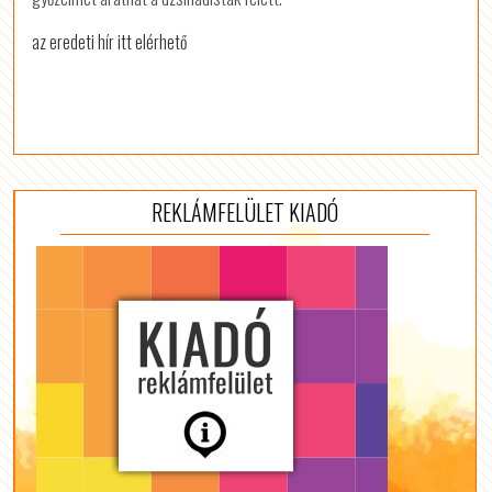
az eredeti hír itt elérhető
REKLÁMFELÜLET KIADÓ