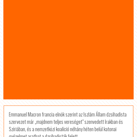
Emmanuel Macron francia elnök szerint az Iszlám Állam dzsihadista
szervezet már „majdnem teljes vereséget" szenvedett Irakban és
Szíriában, és a nemzetközi koalíció néhány héten belül katonai
győzelmet arathat a dzsihadisták felett.