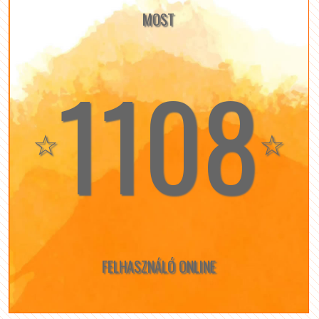
MOST
1108
☆
☆
FELHASZNÁLÓ ONLINE