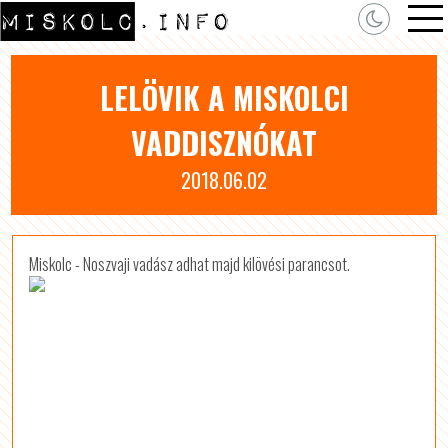
LELÖVIK A MISKOLCI
VADDISZNÓKAT
2018.06.02
Miskolc - Noszvaji vadász adhat majd kilövési parancsot.