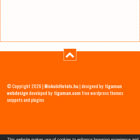
© Copyright 2026 |
MiskolcHotels.hu
| designed by:
tigaman
webdesign
developed by:
tigaman.com
free wordpress themes
snippets and plugins
This website makes use of cookies to enhance browsing experience and