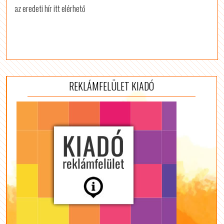
az eredeti hír itt elérhető
REKLÁMFELÜLET KIADÓ