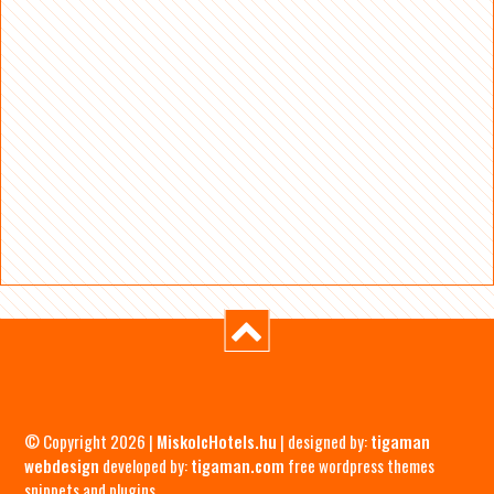
© Copyright 2026 |
MiskolcHotels.hu
| designed by:
tigaman
webdesign
developed by:
tigaman.com
free wordpress themes
snippets and plugins