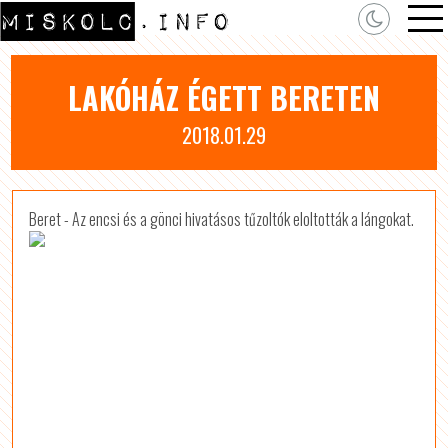
LAKÓHÁZ ÉGETT BERETEN
2018.01.29
Beret - Az encsi és a gönci hivatásos tűzoltók eloltották a lángokat.