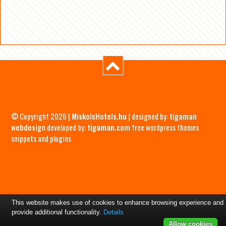
© Copyright 2026 |
MiskolcHotels.hu
| designed by:
tigaman
webdesign
developed by:
tigaman.com
free wordpress themes
snippets and plugins
This website makes use of cookies to enhance browsing experience and
provide additional functionality.
Details
Allow cookies