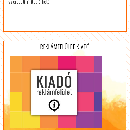
az eredeti hír itt elérhető
REKLÁMFELÜLET KIADÓ