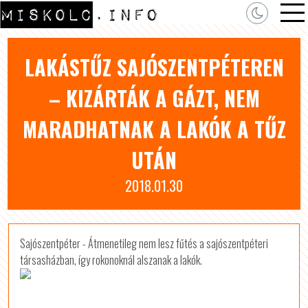
LAKÁSTŰZ SAJÓSZENTPÉTEREN
– KIZÁRTÁK A GÁZT, NEM
MARADHATNAK A LAKÓK A TŰZ
UTÁN
2018.01.30
Sajószentpéter - Átmenetileg nem lesz fűtés a sajószentpéteri
társasházban, így rokonoknál alszanak a lakók.