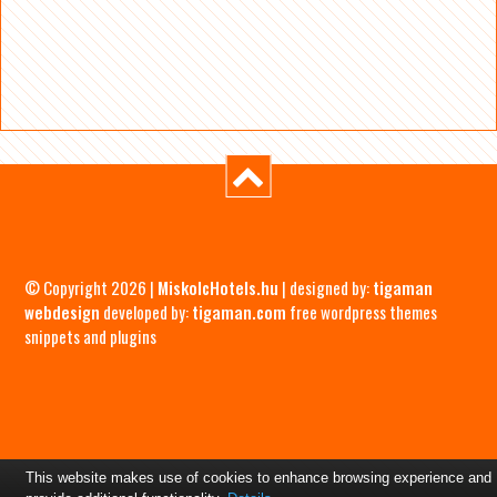
© Copyright 2026 |
MiskolcHotels.hu
| designed by:
tigaman
webdesign
developed by:
tigaman.com
free wordpress themes
snippets and plugins
This website makes use of cookies to enhance browsing experience and