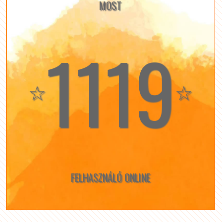
MOST
1119
☆
☆
FELHASZNÁLÓ ONLINE