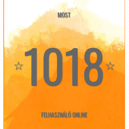
MOST
1018
☆
☆
FELHASZNÁLÓ ONLINE