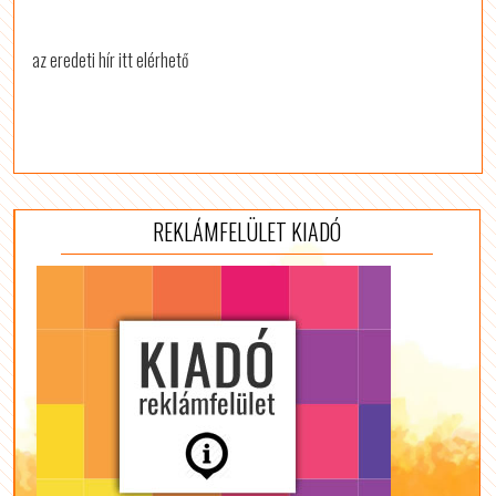
az eredeti hír itt elérhető
REKLÁMFELÜLET KIADÓ