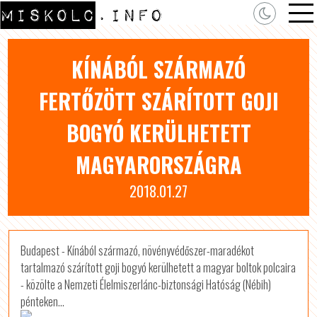
KÍNÁBÓL SZÁRMAZÓ
FERTŐZÖTT SZÁRÍTOTT GOJI
BOGYÓ KERÜLHETETT
MAGYARORSZÁGRA
2018.01.27
Budapest - Kínából származó, növényvédőszer-maradékot
tartalmazó szárított goji bogyó kerülhetett a magyar boltok polcaira
- közölte a Nemzeti Élelmiszerlánc-biztonsági Hatóság (Nébih)
pénteken...