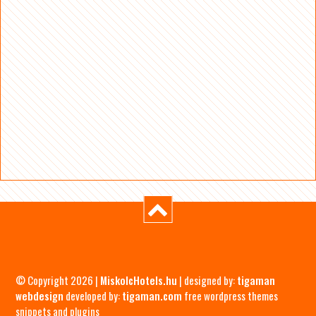
© Copyright 2026 |
MiskolcHotels.hu
| designed by:
tigaman
webdesign
developed by:
tigaman.com
free wordpress themes
snippets and plugins