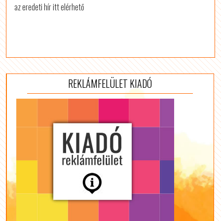
az eredeti hír itt elérhető
REKLÁMFELÜLET KIADÓ