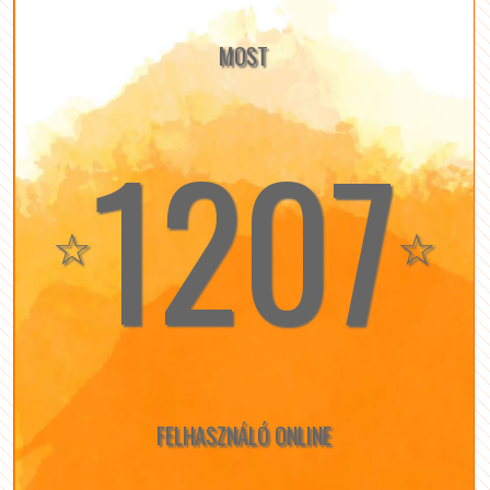
MOST
1207
☆
☆
FELHASZNÁLÓ ONLINE