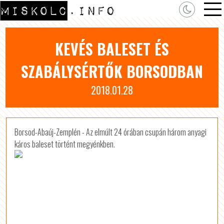
KEVÉS BALESET ÉS
SZABÁLYSÉRTŐK BORSODBAN
2018.01.28
Borsod-Abaúj-Zemplén - Az elmúlt 24 órában csupán három anyagi
káros baleset történt megyénkben.