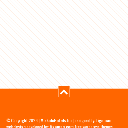
© Copyright 2026 |
MiskolcHotels.hu
| designed by:
tigaman
webdesign
developed by:
tigaman.com
free wordpress themes