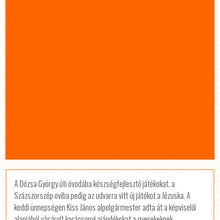
A Dózsa György úti óvodába készségfejlesztő játékokat, a
Százszorszép oviba pedig az udvarra vitt új játékot a Jézuska. A
keddi ünnepségen Kiss János alpolgármester adta át a képviselői
alapjából vásárolt karácsonyi ajándékokat a gyerekeknek.