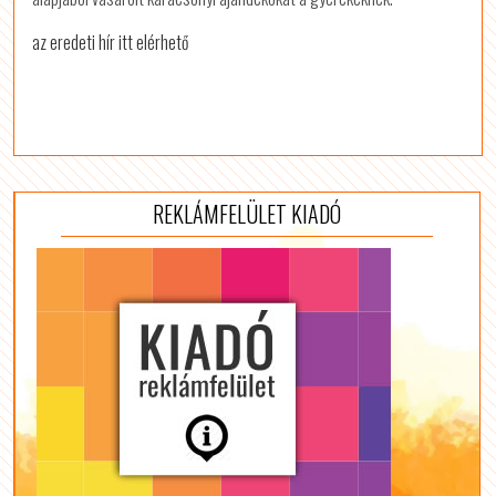
az eredeti hír itt elérhető
REKLÁMFELÜLET KIADÓ