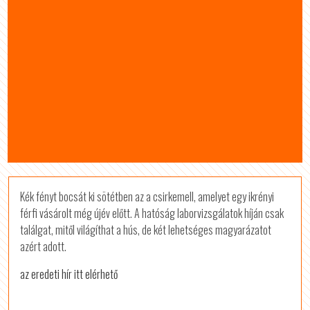
Kék fényt bocsát ki sötétben az a csirkemell, amelyet egy ikrényi
férfi vásárolt még újév előtt. A hatóság laborvizsgálatok híján csak
találgat, mitől világíthat a hús, de két lehetséges magyarázatot
azért adott.
az eredeti hír itt elérhető