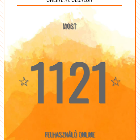
MOST
1121
☆
☆
FELHASZNÁLÓ ONLINE