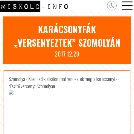
KARÁCSONYFÁK
„VERSENYEZTEK” SZOMOLYÁN
2017.12.29
Szomolya - Kilencedik alkalommal rendezték meg a karácsonyfa-
díszítő versenyt Szomolyán.