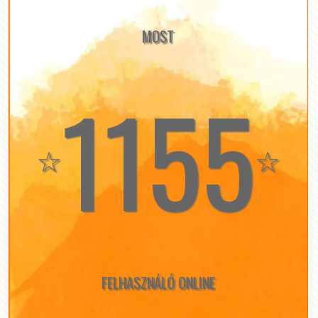
MOST
1155
☆
☆
FELHASZNÁLÓ ONLINE