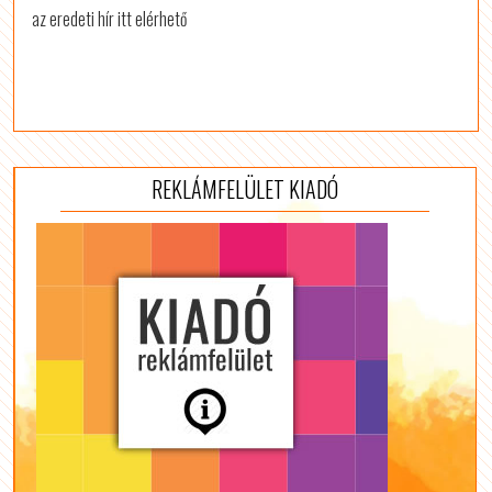
az eredeti hír itt elérhető
REKLÁMFELÜLET KIADÓ