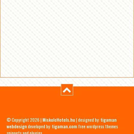
© Copyright 2026 |
MiskolcHotels.hu
| designed by:
tigaman
webdesign
developed by:
tigaman.com
free wordpress themes
snippets and plugins